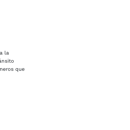
a la
ánsito
éneros que