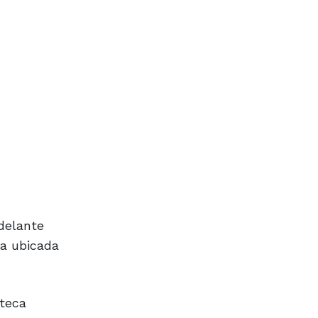
adelante
sa ubicada
oteca