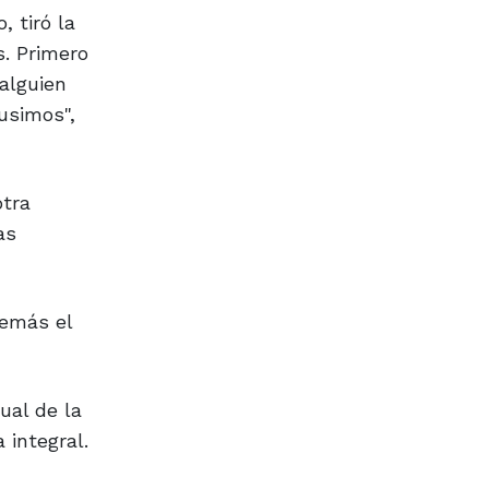
, tiró la
s. Primero
alguien
usimos",
otra
as
demás el
ual de la
 integral.