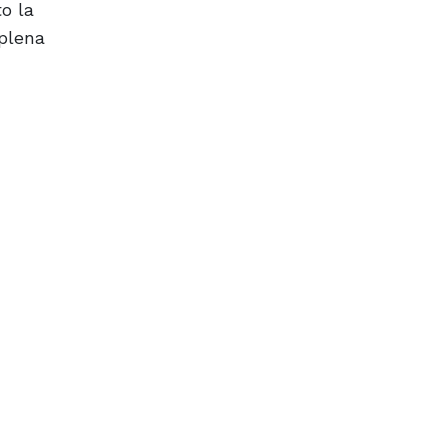
o la
"plena