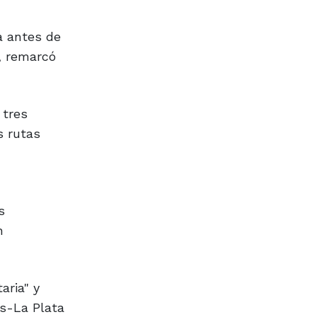
a antes de
", remarcó
 tres
s rutas
s
n
aria" y
es-La Plata