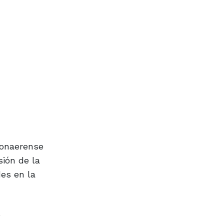
 bonaerense
sión de la
des en la
e