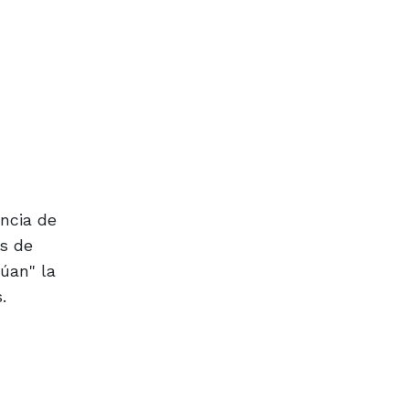
encia de
as de
túan" la
.