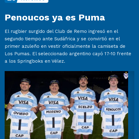
Penoucos ya es Puma
El rugbier surgido del Club de Remo ingresó en el
segundo tiempo ante Sudáfrica y se convirtió en el
primer azuleño en vestir oficialmente la camiseta de
Los Pumas. El seleccionado argentino cayó 17-10 frente
a los Springboks en Vélez.