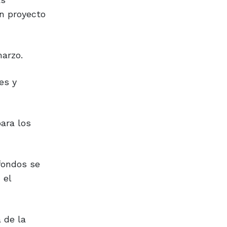
un proyecto
arzo.
es y
ara los
 fondos se
 el
 de la