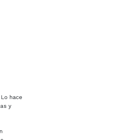
. Lo hace
ñas y
on
as