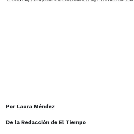
Graciela Hesayne es la presidente de a cooperadora del Hogar Buen Pastor que recibió
Por Laura Méndez
De la Redacción de El Tiempo