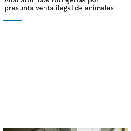
Allanaron dos forrajerías por
presunta venta ilegal de animales