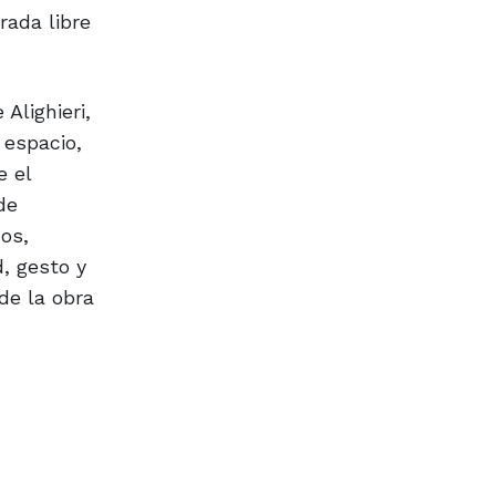
rada libre
Alighieri,
 espacio,
e el
de
os,
d, gesto y
de la obra