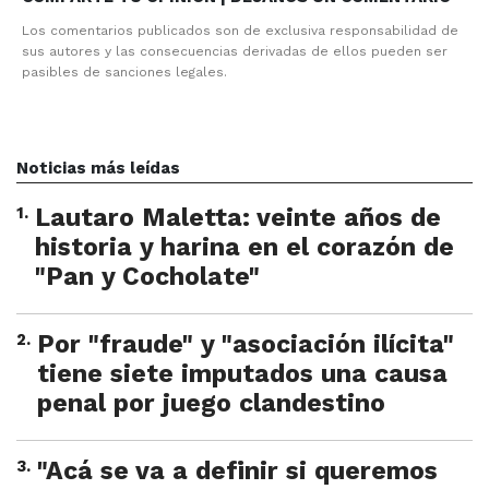
Los comentarios publicados son de exclusiva responsabilidad de
sus autores y las consecuencias derivadas de ellos pueden ser
pasibles de sanciones legales.
Noticias más leídas
1
.
Lautaro Maletta: veinte años de
historia y harina en el corazón de
"Pan y Cocholate"
2
.
Por "fraude" y "asociación ilícita"
tiene siete imputados una causa
penal por juego clandestino
3
.
"Acá se va a definir si queremos