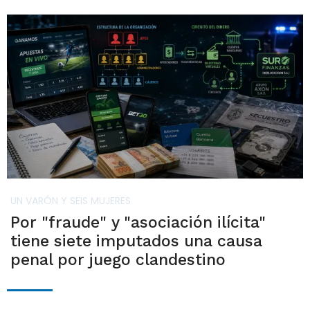
UN VARÓN Y SEIS MUJERES
Por "fraude" y "asociación ilícita"
tiene siete imputados una causa
penal por juego clandestino