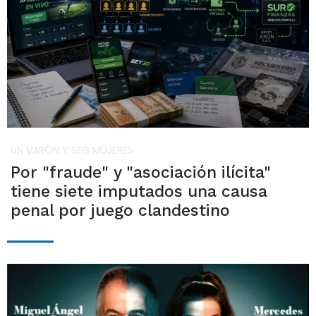
UN VARÓN Y SEIS MUJERES
Por "fraude" y "asociación ilícita"
tiene siete imputados una causa
penal por juego clandestino