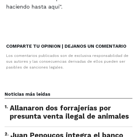
haciendo hasta aquí".
COMPARTE TU OPINION | DEJANOS UN COMENTARIO
Los comentarios publicados son de exclusiva responsabilidad de
sus autores y las consecuencias derivadas de ellos pueden ser
pasibles de sanciones legales.
Noticias más leídas
1
.
Allanaron dos forrajerías por
presunta venta ilegal de animales
2
.
Juan Penoucos integra el banco