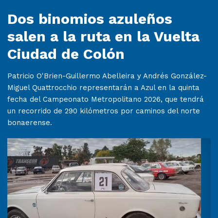
Dos binomios azuleños
salen a la ruta en la Vuelta
Ciudad de Colón
Patricio O'Brien-Guillermo Abelleira y Andrés González-
Miguel Quattrocchio representarán a Azul en la quinta
fecha del Campeonato Metropolitano 2026, que tendrá
un recorrido de 290 kilómetros por caminos del norte
bonaerense.