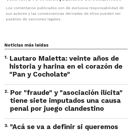
Los comentarios publicados son de exclusiva responsabilidad de
sus autores y las consecuencias derivadas de ellos pueden ser
pasibles de sanciones legales.
Noticias más leídas
1
.
Lautaro Maletta: veinte años de
historia y harina en el corazón de
"Pan y Cocholate"
2
.
Por "fraude" y "asociación ilícita"
tiene siete imputados una causa
penal por juego clandestino
3
.
"Acá se va a definir si queremos