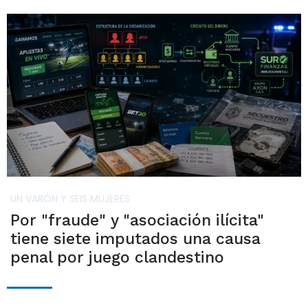
UN VARÓN Y SEIS MUJERES
Por "fraude" y "asociación ilícita"
tiene siete imputados una causa
penal por juego clandestino