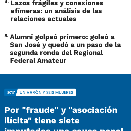
4
.
Lazos frágiles y conexiones
efímeras: un análisis de las
relaciones actuales
5
.
Alumni golpeó primero: goleó a
San José y quedó a un paso de la
segunda ronda del Regional
Federal Amateur
UN VARÓN Y SEIS MUJERES
Por "fraude" y "asociación
ilícita" tiene siete
imputados una causa penal