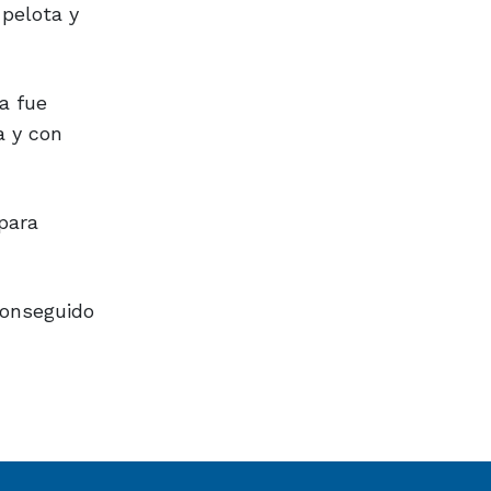
 pelota y
a fue
a y con
 para
 conseguido