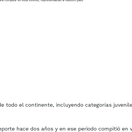
para competir en este evento, representando a nuestro país.
e todo el continente, incluyendo categorías juvenile
eporte hace dos años y en ese periodo compitió en v