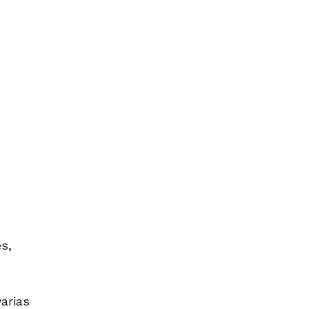
s,
arias