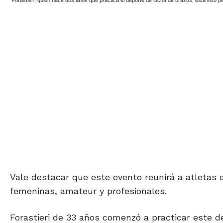
Forastieri, quien hace dos años que práctica el deporte de lucha de brazos, está listo 
Vale destacar que este evento reunirá a atletas d
femeninas, amateur y profesionales.
Forastieri de 33 años comenzó a practicar este d