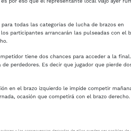
, es por eso que el representante local viajó ayer r
ara todas las categorías de lucha de brazos en
 los participantes arrancarán las pulseadas con el 
ho.
ompetidor tiene dos chances para acceder a la final
na de perdedores. Es decir que jugador que pierde do
esión en el brazo izquierdo le impide competir mañan
rnada, ocasión que competirá con el brazo derecho.
 autores y las consecuencias derivadas de ellos pueden ser pasibles de