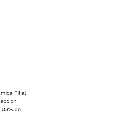
mica Filial
lección
un 88% de