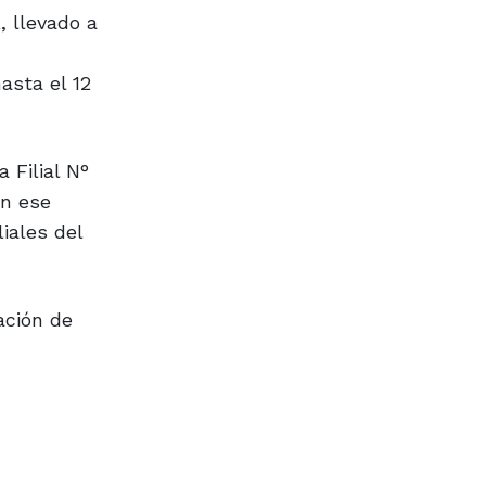
, llevado a
asta el 12
 Filial N°
En ese
iales del
ación de