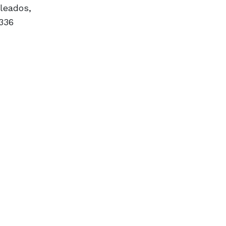
pleados,
336