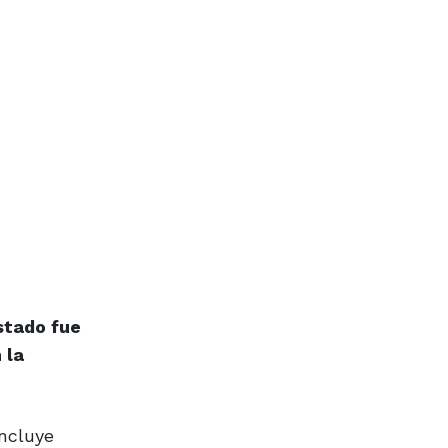
stado fue
 la
incluye