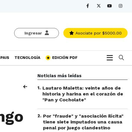
Ingresar
Asociate
por $5000.00
Bu
PAIS
TECNOLOGÍA
EDICIÓN PDF
Noticias más leídas
1
.
Lautaro Maletta: veinte años de
historia y harina en el corazón de
"Pan y Cocholate"
ingo
2
.
Por "fraude" y "asociación ilícita"
tiene siete imputados una causa
penal por juego clandestino