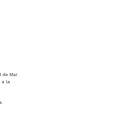
ad de Mar
 a la
a