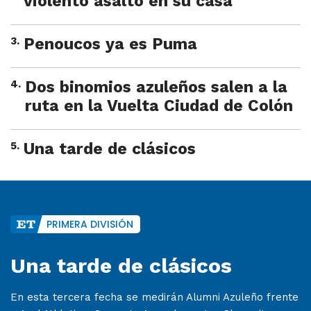
violento asalto en su casa
3
.
Penoucos ya es Puma
4
.
Dos binomios azuleños salen a la
ruta en la Vuelta Ciudad de Colón
5
.
Una tarde de clásicos
PRIMERA DIVISIÓN
Una tarde de clásicos
En esta tercera fecha se medirán Alumni Azuleño frente