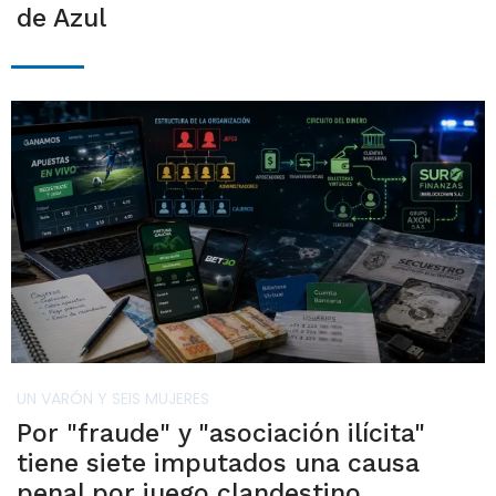
de Azul
UN VARÓN Y SEIS MUJERES
Por "fraude" y "asociación ilícita"
tiene siete imputados una causa
penal por juego clandestino