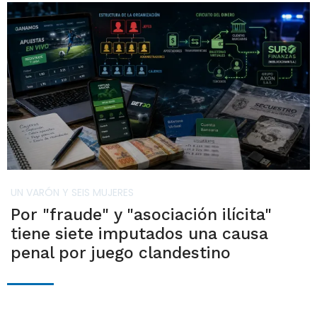
UN VARÓN Y SEIS MUJERES
Por "fraude" y "asociación ilícita"
tiene siete imputados una causa
penal por juego clandestino