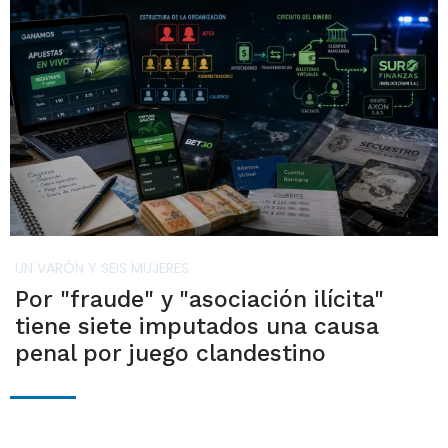
UN VARÓN Y SEIS MUJERES
Por "fraude" y "asociación ilícita"
tiene siete imputados una causa
penal por juego clandestino