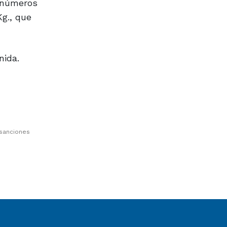
n números
Kg., que
nida.
 sanciones