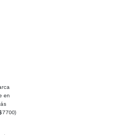
arca
e en
más
($7700)