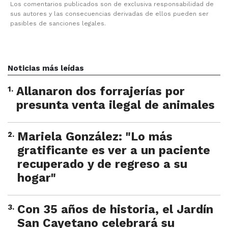
Los comentarios publicados son de exclusiva responsabilidad de
sus autores y las consecuencias derivadas de ellos pueden ser
pasibles de sanciones legales.
Noticias más leídas
1
.
Allanaron dos forrajerías por
presunta venta ilegal de animales
2
.
Mariela González: "Lo más
gratificante es ver a un paciente
recuperado y de regreso a su
hogar"
3
.
Con 35 años de historia, el Jardín
San Cayetano celebrará su