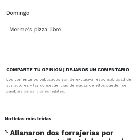
Domingo
-Merme's pizza libre.
COMPARTE TU OPINION | DEJANOS UN COMENTARIO
Los comentarios publicados son de exclusiva responsabilidad de
sus autores y las consecuencias derivadas de ellos pueden ser
pasibles de sanciones legales.
Noticias más leídas
1
.
Allanaron dos forrajerías por