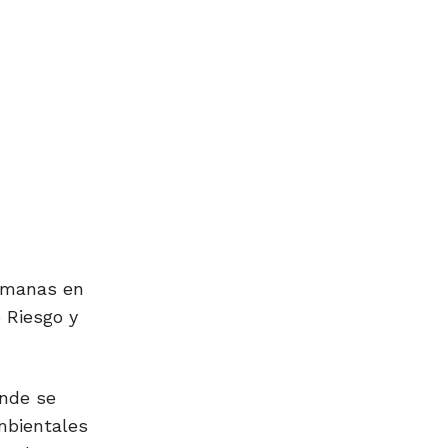
semanas en
 Riesgo y
onde se
mbientales