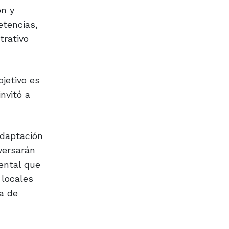
ón y
etencias,
trativo
jetivo es
nvitó a
Adaptación
versarán
iental que
 locales
a de