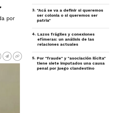
l
3
.
"Acá se va a definir si queremos
ser colonia o si queremos ser
da por
patria"
4
.
Lazos frágiles y conexiones
efímeras: un análisis de las
relaciones actuales
5
.
Por "fraude" y "asociación ilícita"
tiene siete imputados una causa
penal por juego clandestino