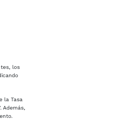
tes, los
dicando
e la Tasa
". Además,
ento.