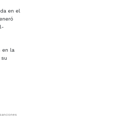
da en el
generó
l-
 en la
 su
 sanciones