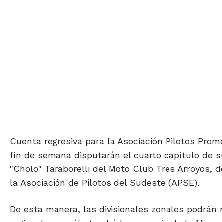
Cuenta regresiva para la Asociación Pilotos Prom
fin de semana disputarán el cuarto capítulo de
"Cholo" Taraborelli del Moto Club Tres Arroyos, 
la Asociación de Pilotos del Sudeste (APSE).
De esta manera, las divisionales zonales podrá
regional, que sólo tendrá la ausencia de la Mono
autoridades de la entidad tresarroyense decidieron