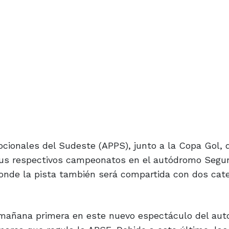
ocionales del Sudeste (APPS), junto a la Copa Gol, 
 sus respectivos campeonatos en el autódromo Segu
donde la pista también será compartida con dos cat
n mañana primera en este nuevo espectáculo del au
marca que regula la APSE. Debido a esto último, las
 ayer retrasar el inicio de las actividades de las ca