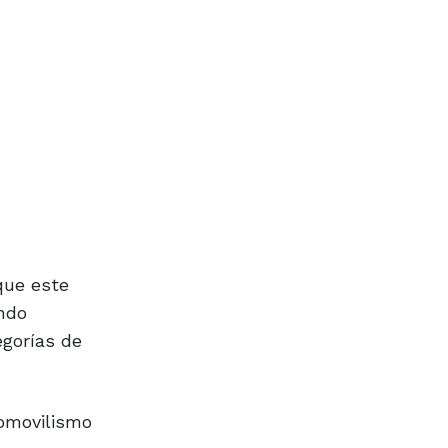
que este
ndo
egorías de
tomovilismo
tegorías y