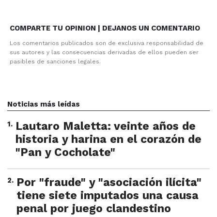
COMPARTE TU OPINION | DEJANOS UN COMENTARIO
Los comentarios publicados son de exclusiva responsabilidad de
sus autores y las consecuencias derivadas de ellos pueden ser
pasibles de sanciones legales.
Noticias más leídas
1
.
Lautaro Maletta: veinte años de
historia y harina en el corazón de
"Pan y Cocholate"
2
.
Por "fraude" y "asociación ilícita"
tiene siete imputados una causa
penal por juego clandestino