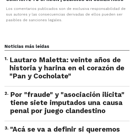
Los comentarios publicados son de exclusiva responsabilidad de
sus autores y las consecuencias derivadas de ellos pueden ser
pasibles de sanciones legales.
Noticias más leídas
1
.
Lautaro Maletta: veinte años de
historia y harina en el corazón de
"Pan y Cocholate"
2
.
Por "fraude" y "asociación ilícita"
tiene siete imputados una causa
penal por juego clandestino
3
.
"Acá se va a definir si queremos