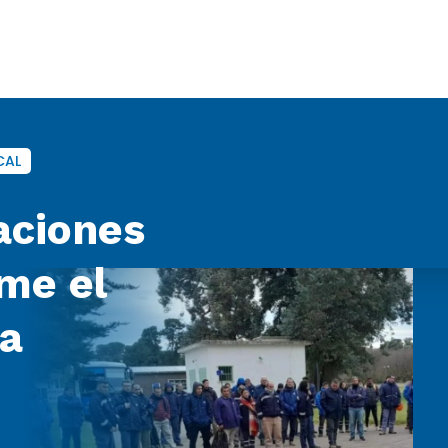
CAL
aciones
rme el
ra