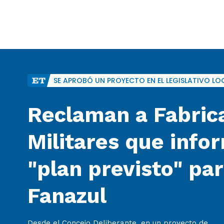
SE APROBÓ UN PROYECTO EN EL LEGISLATIVO LO
Reclaman a Fabric
Militares que info
"plan previsto" pa
Fanazul
Desde el Concejo Deliberante, en un proyecto de
Resolución aprobado por mayoría, se expresó "la