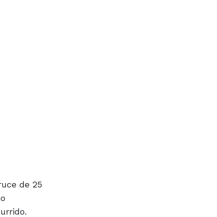
ruce de 25
do
urrido.