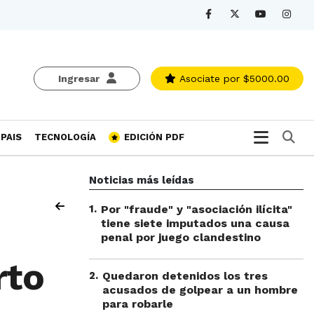
Ingresar
Asociate
por $5000.00
Bu
PAIS
TECNOLOGÍA
EDICIÓN PDF
Noticias más leídas
1
.
Por "fraude" y "asociación ilícita"
tiene siete imputados una causa
penal por juego clandestino
rto
2
.
Quedaron detenidos los tres
acusados de golpear a un hombre
para robarle