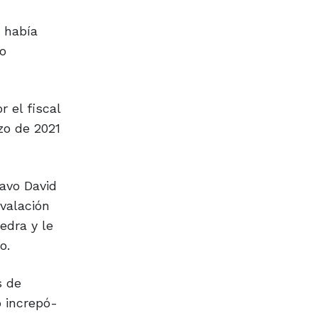
 había
mo
 el fiscal
zo de 2021
avo David
valación
edra y le
o.
s de
o increpó-