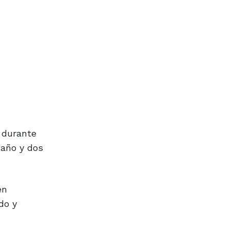
 durante
 año y dos
en
do y