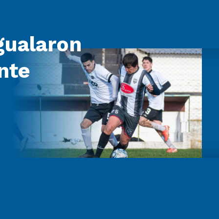
igualaron
nte