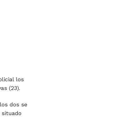
icial los
as (23).
los dos se
 situado