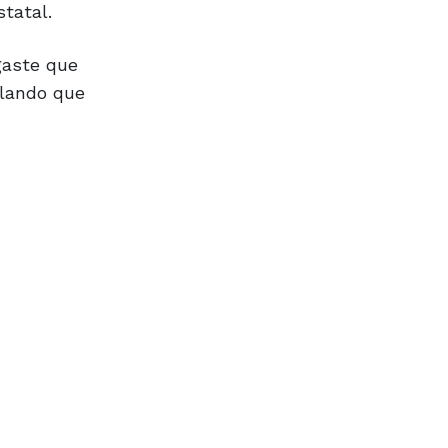
statal.
gaste que
alando que