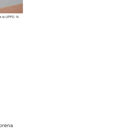
de la UPPO. N.
orena