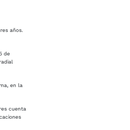
tres años.
5 de
radial
ma, en la
dres cuenta
icaciones