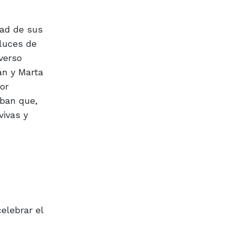
dad de sus
 luces de
verso
án y Marta
or
aban que,
vivas y
elebrar el