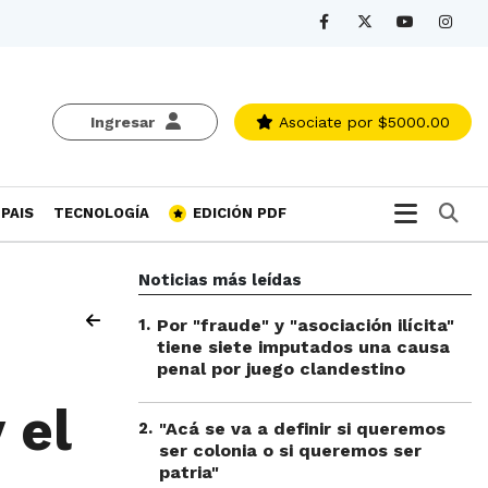
Ingresar
Asociate
por $5000.00
Bu
PAIS
TECNOLOGÍA
EDICIÓN PDF
Noticias más leídas
1
.
Por "fraude" y "asociación ilícita"
tiene siete imputados una causa
penal por juego clandestino
 el
2
.
"Acá se va a definir si queremos
ser colonia o si queremos ser
patria"