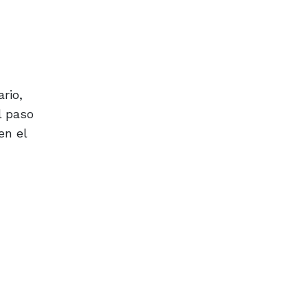
rio,
l paso
en el