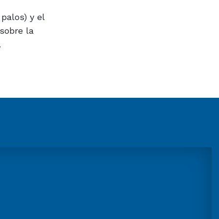
palos) y el
sobre la
.