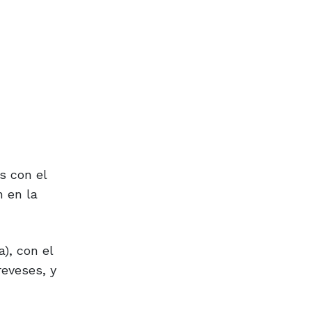
s con el
n en la
), con el
reveses, y