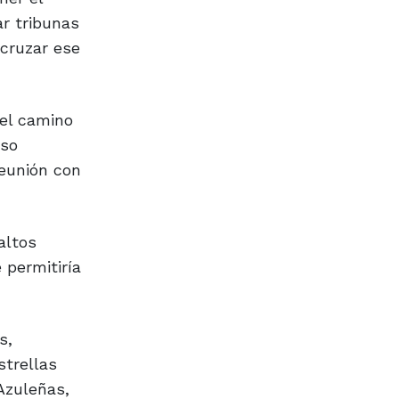
ar tribunas
 cruzar ese
 el camino
oso
reunión con
altos
 permitiría
s,
strellas
 Azuleñas,