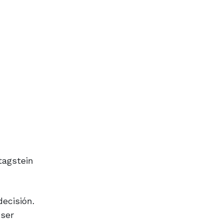
tagstein
ecisión.
 ser