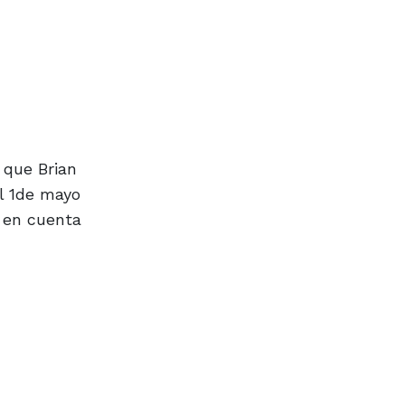
 que Brian
el 1de mayo
n en cuenta