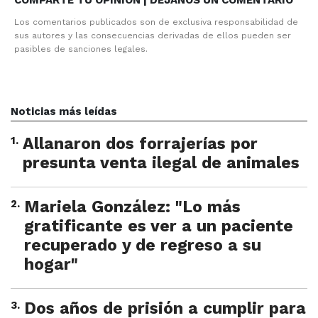
COMPARTE TU OPINION | DEJANOS UN COMENTARIO
Los comentarios publicados son de exclusiva responsabilidad de
sus autores y las consecuencias derivadas de ellos pueden ser
pasibles de sanciones legales.
Noticias más leídas
1
.
Allanaron dos forrajerías por
presunta venta ilegal de animales
2
.
Mariela González: "Lo más
gratificante es ver a un paciente
recuperado y de regreso a su
hogar"
3
.
Dos años de prisión a cumplir para