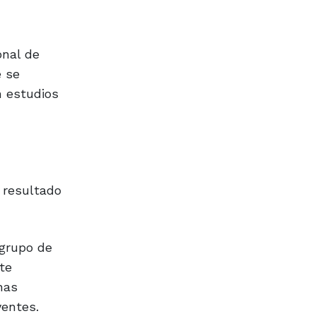
onal de
e se
n estudios
 resultado
 grupo de
te
nas
entes.