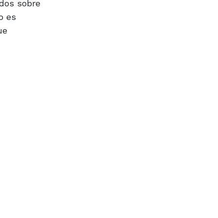
ados sobre
o es
ue