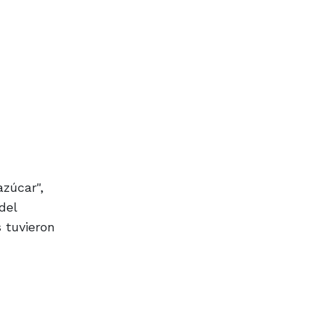
zúcar",
del
 tuvieron