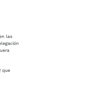
en las
elegación
fuera
2 que