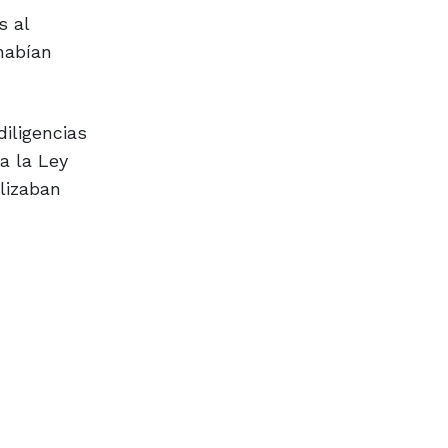
s al
habían
diligencias
a la Ley
lizaban