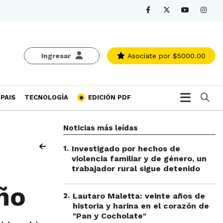
Ingresar
Asociate
por $5000.00
Bu
PAIS
TECNOLOGÍA
EDICIÓN PDF
Noticias más leídas
1
.
Investigado por hechos de
violencia familiar y de género, un
trabajador rural sigue detenido
iño
2
.
Lautaro Maletta: veinte años de
historia y harina en el corazón de
"Pan y Cocholate"