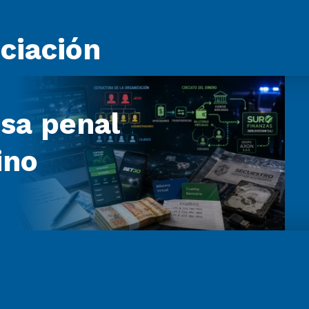
ociación
sa penal
ino