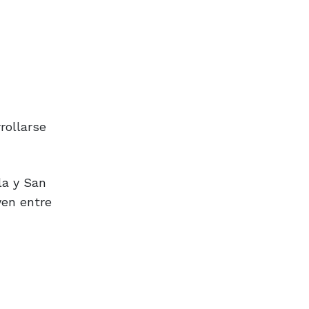
rollarse
la y San
yen entre