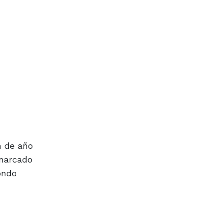
n de año
 marcado
ondo