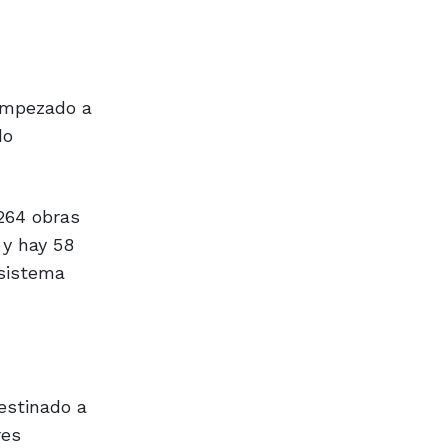
 empezado a
do
 264 obras
 y hay 58
 sistema
estinado a
res