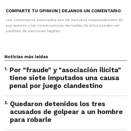
COMPARTE TU OPINION | DEJANOS UN COMENTARIO
Los comentarios publicados son de exclusiva responsabilidad de
sus autores y las consecuencias derivadas de ellos pueden ser
pasibles de sanciones legales.
Noticias más leídas
1
.
Por "fraude" y "asociación ilícita"
tiene siete imputados una causa
penal por juego clandestino
2
.
Quedaron detenidos los tres
acusados de golpear a un hombre
para robarle