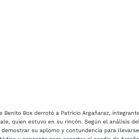
 Benito Box derrotó a Patricio Argañaraz, integrante
le, quien estuvo en su rincón. Según el análisis de
 a demostrar su aplomo y contundencia para llevarse
tódico y pensante para soportar el asedio de Argañ