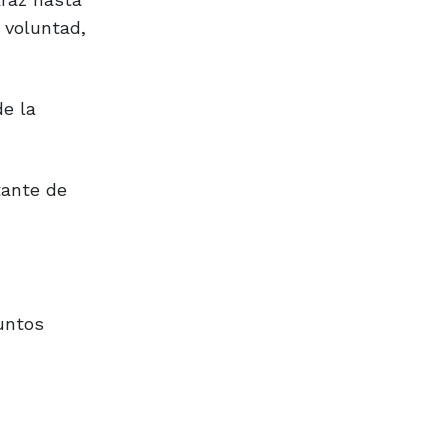
 voluntad,
de la
tante de
untos