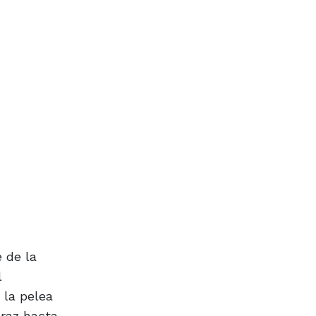
 de la
l
 la pelea
araz hasta