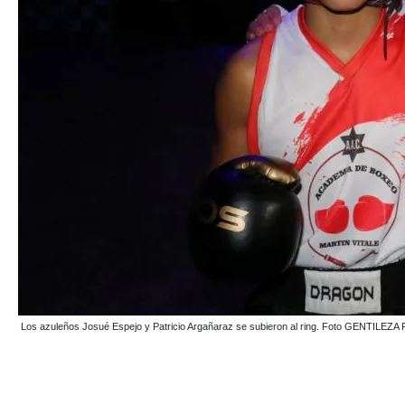
Los azuleños Josué Espejo y Patricio Argañaraz se subieron al ring. Foto GENT