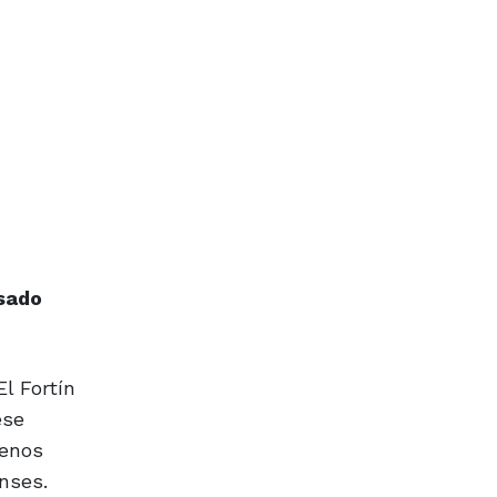
asado
l Fortín
ese
menos
nses.