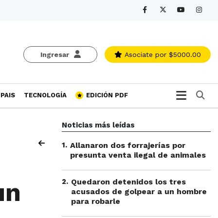
Ingresar
Asociate
por $5000.00
Bu
PAIS
TECNOLOGÍA
EDICIÓN PDF
Noticias más leídas
1
.
Allanaron dos forrajerías por
presunta venta ilegal de animales
2
.
Quedaron detenidos los tres
un
acusados de golpear a un hombre
para robarle