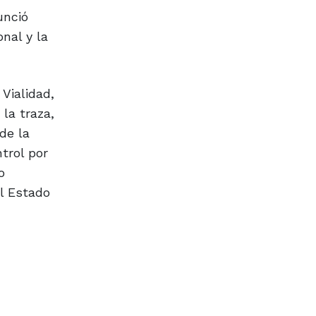
unció
nal y la
 Vialidad,
la traza,
de la
trol por
o
l Estado