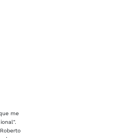
 que me
onal".
 Roberto