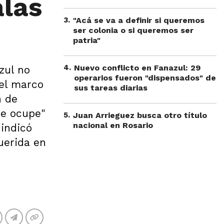
alas
3
.
"Acá se va a definir si queremos
ser colonia o si queremos ser
patria"
4
.
Nuevo conflicto en Fanazul: 29
zul no
operarios fueron "dispensados" de
 el marco
sus tareas diarias
n de
se ocupe"
5
.
Juan Arrieguez busca otro título
nacional en Rosario
 indicó
uerida en