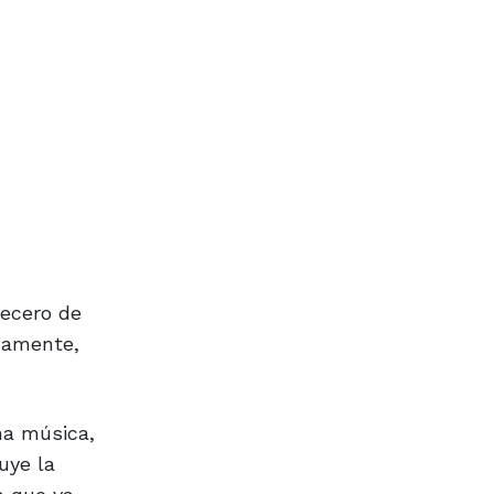
vecero de
adamente,
na música,
uye la