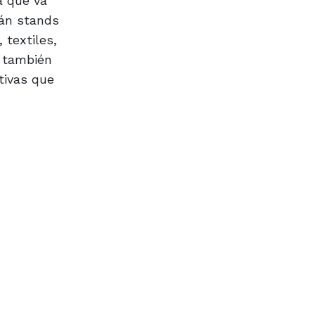
a que va
rán stands
 textiles,
o también
tivas que