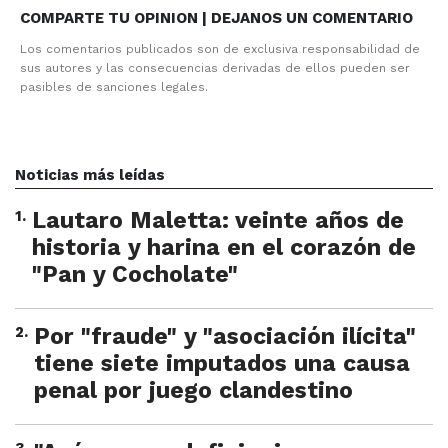
COMPARTE TU OPINION | DEJANOS UN COMENTARIO
Los comentarios publicados son de exclusiva responsabilidad de
sus autores y las consecuencias derivadas de ellos pueden ser
pasibles de sanciones legales.
Noticias más leídas
1
.
Lautaro Maletta: veinte años de
historia y harina en el corazón de
"Pan y Cocholate"
2
.
Por "fraude" y "asociación ilícita"
tiene siete imputados una causa
penal por juego clandestino