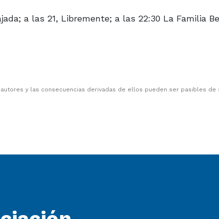
jada; a las 21, Libremente; a las 22:30 La Familia B
 autores y las consecuencias derivadas de ellos pueden ser pasibles de
ociación