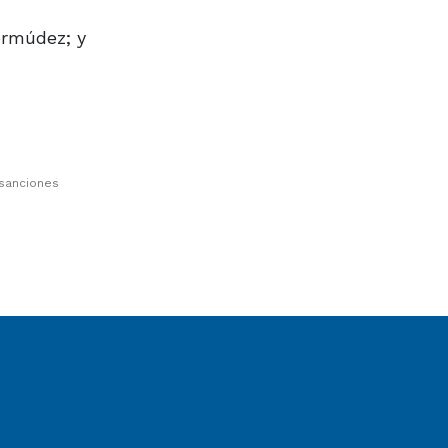
ermúdez; y
 sanciones