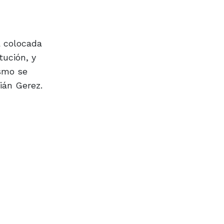
á colocada
tución, y
ismo se
ián Gerez.