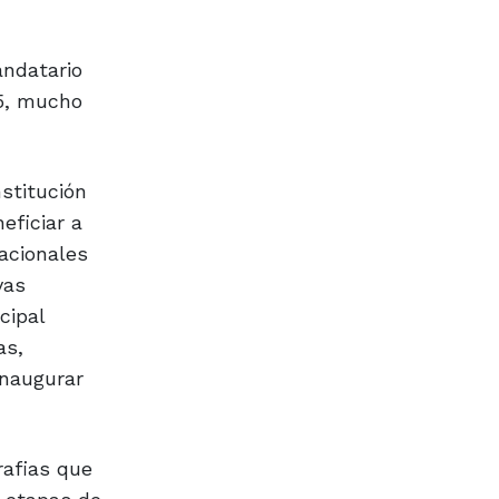
andatario
35, mucho
stitución
eficiar a
acionales
vas
cipal
as,
inaugurar
rafias que