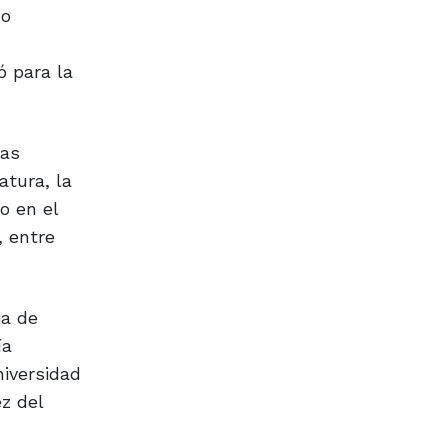
mo
ó para la
mas
atura, la
o en el
, entre
ia de
ía
iversidad
z del