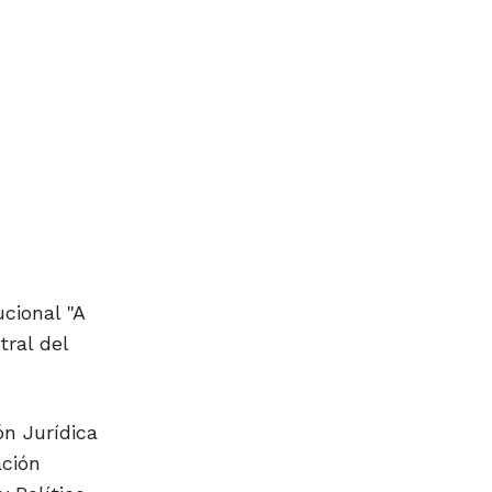
cional "A
tral del
ón Jurídica
ación